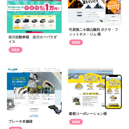
竹原慎二＆畑山隆則 ボクサ・フ
ィットネス・ジム 様
吉川自動車様 吉川カーパラダ
イス
WEB
WEB
建都コーポレーション様
ブレーキ本舗様
WEB