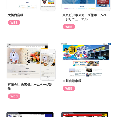
大橋商店様
東京ビジネスカーズ様ホームペ
ージリニューアル
WEB
WEB
吉川自動車様
有限会社 魚繁様ホームページ制
WEB
作
WEB