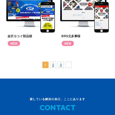
金沢ヨコイ部品様
BRS北多摩様
WEB
WEB
1
2
3
探している解決の糸口、ここにあります
CONTACT