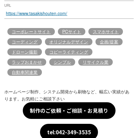
URL
https://www.tasakishouten.com/
コーポレートサイト
PCサイト
スマホサイト
コーディング
オリジナルデザイン
企画/提案
ドローン撮影
コピーライティング
ラップおまかせ
シンプル
リサイクル業
自動車関連業
ホームページ制作、システム開発から刷物など、幅広い実績があ
ります。お気軽にご相談下さい
制作のご依頼・ご相談・お見積り
tel:042-349-3535