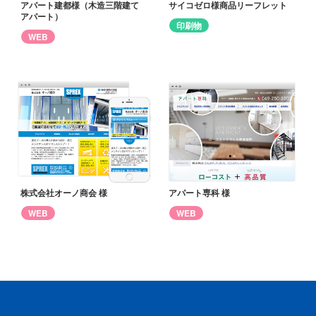
アパート建都様（木造三階建て
サイコゼロ様商品リーフレット
アパート）
印刷物
WEB
株式会社オーノ商会 様
アパート専科 様
WEB
WEB