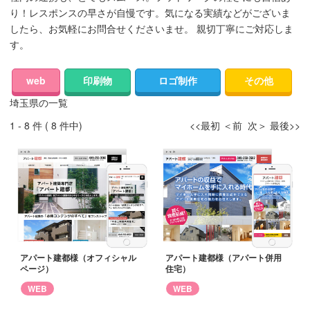
り！レスポンスの早さが自慢です。気になる実績などがございま
したら、お気軽にお問合せくださいませ。 親切丁寧にご対応しま
す。
web
印刷物
ロゴ制作
その他
埼玉県の一覧
1 - 8 件 ( 8 件中)
<<最初 ＜前 次＞ 最後>>
アパート建都様（オフィシャル
アパート建都様（アパート併用
ページ）
住宅）
WEB
WEB